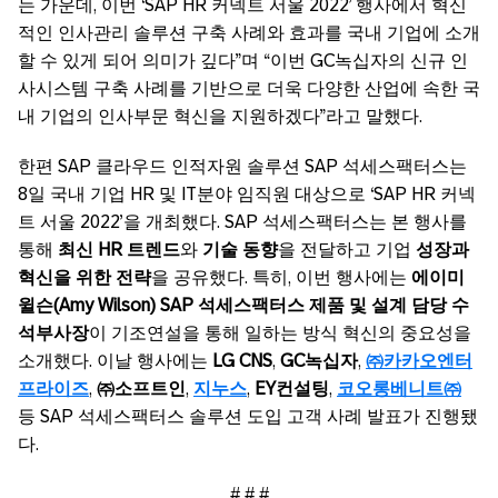
는 가운데, 이번 ‘SAP HR 커넥트 서울 2022’ 행사에서 혁신
적인 인사관리 솔루션 구축 사례와 효과를 국내 기업에 소개
할 수 있게 되어 의미가 깊다”며 “이번 GC녹십자의 신규 인
사시스템 구축 사례를 기반으로 더욱 다양한 산업에 속한 국
내 기업의 인사부문 혁신을 지원하겠다”라고 말했다.
한편 SAP 클라우드 인적자원 솔루션 SAP 석세스팩터스는
8일 국내 기업 HR 및 IT분야 임직원 대상으로 ‘SAP HR 커넥
트 서울 2022’을 개최했다. SAP 석세스팩터스는 본 행사를
통해
최신 HR 트렌드
와
기술 동향
을 전달하고 기업
성장과
혁신을 위한 전략
을 공유했다. 특히, 이번 행사에는
에이미
윌슨(Amy Wilson) SAP 석세스팩터스 제품 및 설계 담당 수
석부사장
이 기조연설을 통해 일하는 방식 혁신의 중요성을
소개했다. 이날 행사에는
LG CNS
,
GC녹십자
,
㈜카카오엔터
프라이즈
,
㈜소프트인
,
지누스
,
EY컨설팅
,
코오롱베니트㈜
등 SAP 석세스팩터스 솔루션 도입 고객 사례 발표가 진행됐
다.
# # #