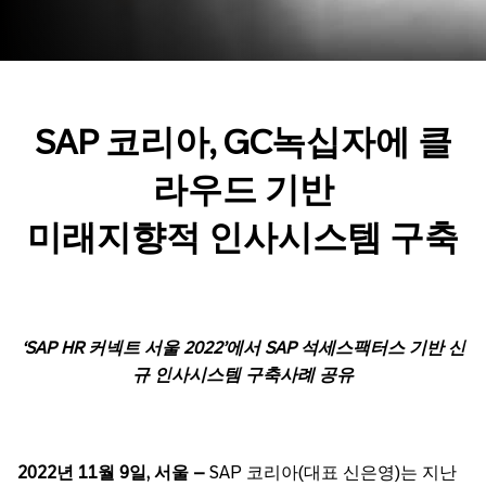
SAP
코리아
, GC
녹십자에
클
라우드
기반
미래지향적
인사시스템
구축
‘SAP HR
커넥트
서울
2022’
에서
SAP
석세스팩터스
기반
신
규
인사시스템
구축사례
공유
2022
년
11
월
9
일
,
서울
–
SAP 코리아(대표 신은영)는 지난