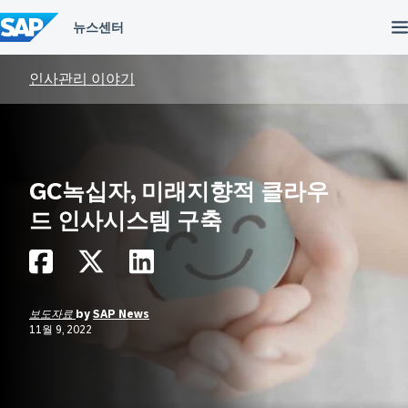
컨
텐
츠
건
너
인사관리 이야기
뛰
기
GC녹십자, 미래지향적 클라우
드 인사시스템 구축
보도자료
by
SAP News
11월 9, 2022