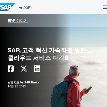
컨
텐
츠
건
너
ERP 이야기
뛰
기
SAP, 고객 혁신 가속화를 위한
클라우드 서비스 다각화
보도자료
by
SAP News
10월 12, 2023