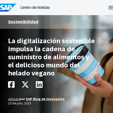
Saltar
al
contenido
Sostenibilidad
La digitalización sostenible
impulsa la cadena de
suministro de alimentos y
el delicioso mundo del
helado vegano
Artículo
por
SAP Blog de Innovación
10 de julio, 2023