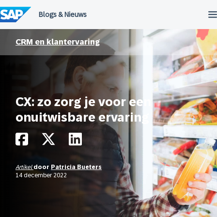
Meteen
naar
de
inhoud
CRM en klantervaring
CX: zo zorg je voor een
onuitwisbare ervaring
Artikel
door
Patricia Bueters
14 december 2022