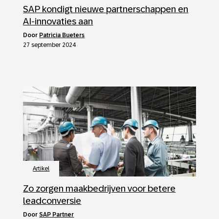
SAP kondigt nieuwe partnerschappen en
AI-innovaties aan
door
Patricia Bueters
27 september 2024
Artikel
Zo zorgen maakbedrijven voor betere
leadconversie
door
SAP Partner