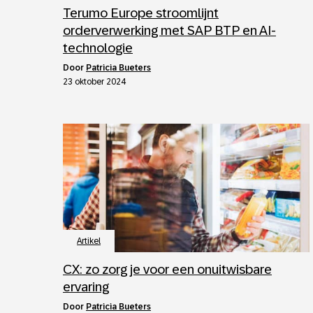
Terumo Europe stroomlijnt
orderverwerking met SAP BTP en AI-
technologie
door
Patricia Bueters
23 oktober 2024
Artikel
CX: zo zorg je voor een onuitwisbare
ervaring
door
Patricia Bueters