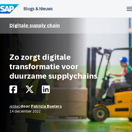
Meteen
naar
de
inhoud
Digitale supply chain
Zo zorgt digitale
transformatie voor
duurzame supplychains
Artikel
door
Patricia Bueters
14 december 2022