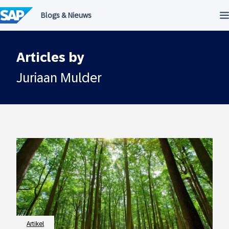
Meteen
naar
de
inhoud
Articles by
Juriaan Mulder
Artikel