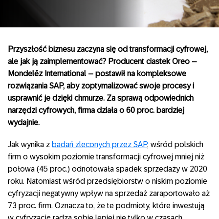
Przyszłość biznesu zaczyna się od transformacji cyfrowej,
ale jak ją zaimplementować? Producent ciastek Oreo –
Mondelēz International – postawił na kompleksowe
rozwiązania SAP, aby zoptymalizować swoje procesy i
usprawnić je dzięki chmurze. Za sprawą odpowiednich
narzędzi cyfrowych, firma działa o 60 proc. bardziej
wydajnie.
Jak wynika z
badań zleconych przez SAP
, wśród polskich
firm o wysokim poziomie transformacji cyfrowej mniej niż
połowa (45 proc.) odnotowała spadek sprzedaży w 2020
roku. Natomiast wśród przedsiębiorstw o niskim poziomie
cyfryzacji negatywny wpływ na sprzedaż zaraportowało aż
73 proc. firm. Oznacza to, że te podmioty, które inwestują
w cyfryzację radzą sobie lepiej nie tylko w czasach