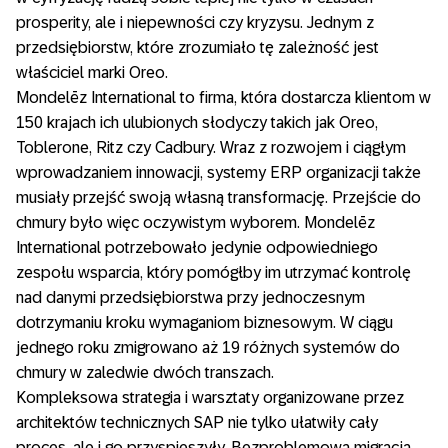
prosperity, ale i niepewności czy kryzysu. Jednym z
przedsiębiorstw, które zrozumiało tę zależność jest
właściciel marki Oreo.
Mondelēz International to firma, która dostarcza klientom w
150 krajach ich ulubionych słodyczy takich jak Oreo,
Toblerone, Ritz czy Cadbury. Wraz z rozwojem i ciągłym
wprowadzaniem innowacji, systemy ERP organizacji także
musiały przejść swoją własną transformację. Przejście do
chmury było więc oczywistym wyborem. Mondelēz
International potrzebowało jedynie odpowiedniego
zespołu wsparcia, który pomógłby im utrzymać kontrolę
nad danymi przedsiębiorstwa przy jednoczesnym
dotrzymaniu kroku wymaganiom biznesowym. W ciągu
jednego roku zmigrowano aż 19 różnych systemów do
chmury w zaledwie dwóch transzach.
Kompleksowa strategia i warsztaty organizowane przez
architektów technicznych SAP nie tylko ułatwiły cały
proces, ale i go przyspieszyły. Bezproblemowa migracja