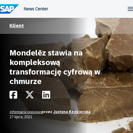
Przejdź
do
treści
Klient
Mondelēz stawia na
kompleksową
transformację cyfrową w
chmurze
Informacja prasowa
przez
Justyna Kedzierska
27 lipca, 2021