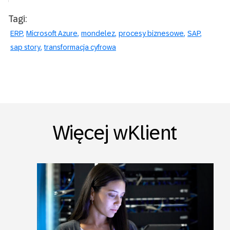
Tagi:
ERP
Microsoft Azure
mondelez
procesy biznesowe
SAP
sap story
transformacja cyfrowa
Więcej wKlient