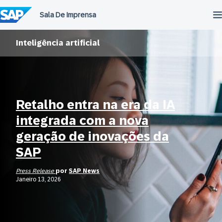
Ir
para
o
conteúdo
Inteligência artificial
Retalho entra na era da IA
integrada com a nova
geração de inovações da
SAP
Press Release
por
SAP News
Janeiro 13, 2026