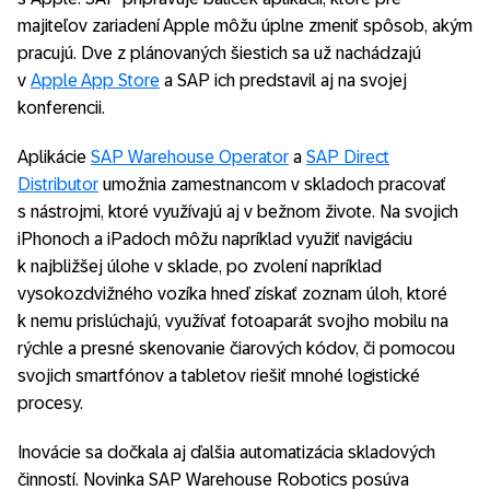
majiteľov zariadení Apple môžu úplne zmeniť spôsob, akým
pracujú. Dve z plánovaných šiestich sa už nachádzajú
v
Apple App Store
a SAP ich predstavil aj na svojej
konferencii.
Aplikácie
SAP Warehouse Operator
a
SAP Direct
Distributor
umožnia zamestnancom v skladoch pracovať
s nástrojmi, ktoré využívajú aj v bežnom živote. Na svojich
iPhonoch a iPadoch môžu napríklad využiť navigáciu
k najbližšej úlohe v sklade, po zvolení napríklad
vysokozdvižného vozíka hneď získať zoznam úloh, ktoré
k nemu prislúchajú, využívať fotoaparát svojho mobilu na
rýchle a presné skenovanie čiarových kódov, či pomocou
svojich smartfónov a tabletov riešiť mnohé logistické
procesy.
Inovácie sa dočkala aj ďalšia automatizácia skladových
činností. Novinka SAP Warehouse Robotics posúva