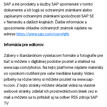
SAP a iné produkty a služby SAP spomenuté v tomto
dokumente a ich logá sú ochrannými známkami alebo
zapísanými ochrannými známkami spoločnosti SAP SE
v Nemecku a ďalších krajinách. Ďalšie informácie a
upozornenie ohľadne ochranných známok nájdete na
adrese
https://www.sap.com/copyright
.
Informácia pre editorov:
Zábery v štandardnom vysielacom formáte a fotografie pre
tlač si môžete v digitálnej podobe pozrieť a stiahnuť na
www.sap.com/photos. Na tejto platforme nájdete materiály
vo vysokom rozlíšení pre vaše mediálne kanály. Video
príbehy na rôzne témy si môžete pozrieť na www.sap-
tv.com. Z tejto stránky môžete vkladať videá na vlastné
webové stránky, zdieľať ich prostredníctvom liniek cez e-
mail a môžete sa tu prihlásiť aj na odber RSS zdroja SAP
TV