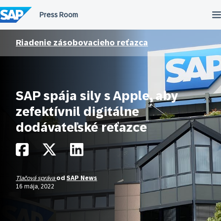
Preskočiť
na
obsah
Riadenie zásobovacieho reťazca
SAP spája sily s Apple, aby
zefektívnil digitálne
dodávateľské reťazce
Tlačová správa
od
SAP News
16 mája, 2022