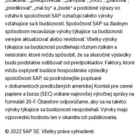
„očakávať“, „predpovedať“, „zamýšľať“, „môcť“, „plánovať“,
„predikovať“, „mal by“ a „bude“ a podobné výrazy vo
vzťahu k spoločnosti SAP označujú takéto výroky
vzťahujúce sa k budúcnosti. Spoločnosť SAP sa žiadnym
spôsobom nezaväzuje výroky týkajúce sa budúcnosti
verejne aktualizovať alebo revidovať. Všetky výroky
týkajúce sa budúcnosti podliehajú rôznym rizikám a
neistotám, ktoré môžu spôsobiť, že sa skutočné výsledky
budú podstatne odlišovať od predpokladov. Faktory, ktoré
môžu ovplyvniť budúce hospodárske výsledky
spoločnosti SAP, sú podrobnejšie popísané
v dokumentoch predložených americkej Komisii pre cenné
papiere a burzu (SEC) vrátane najnovšej výročnej správy na
formulári 20-F. Čitateľom odporúčame, aby sa na takéto
výroky týkajúce sa budúcnosti nespoliehali. Výroky majú
výpovednú hodnotu len v okamihu ich publikovania.
© 2022 SAP SE. Všetky práva vyhradené.