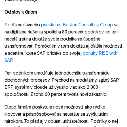
Od slov k činom
Podľa nedávneho
prieskumu Boston Consulting Group
sa
na digitálne riešenia spolieha 80 percent podnikov, no len
necelá tretina dokáže svoje podnikanie úspešne
transformovať. Pomôcť im v tom dokážu aj ďalšie možnosti
a scenáre, ktoré SAP pridáva do svojej
ponuky RISE with
SAP
.
Ten podnikom umožňuje jednoduchšiu transformáciu
obchodných procesov. Prechod na modulárny, agilný SAP
ERP systém v cloude už využilo viac ako 2 000
spoločností. Z toho 60 percent tvoria noví zákazníci.
Cloud firmám poskytuje nové možnosti, ako rýchlo
inovovať a prispôsobovať sa neustále sa zvyšujúcim
nárokom. To platí aj v oblasti udržateľnosti. Podniky o nej