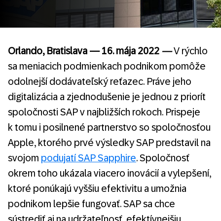
Orlando, Bratislava
— 16. mája 2022
—
V rýchlo
sa meniacich podmienkach podnikom pomôže
odolnejší dodávateľský reťazec. Práve jeho
digitalizácia a zjednodušenie je jednou z priorít
spoločnosti SAP v najbližších rokoch. Prispeje
k tomu i posilnené partnerstvo so spoločnosťou
Apple, ktorého prvé výsledky SAP predstavil na
svojom
podujatí SAP Sapphire
. Spoločnosť
okrem toho ukázala viacero inovácií a vylepšení,
ktoré ponúkajú vyššiu efektivitu a umožnia
podnikom lepšie fungovať. SAP sa chce
sústrediť aj na udržateľnosť, efektívnejšiu