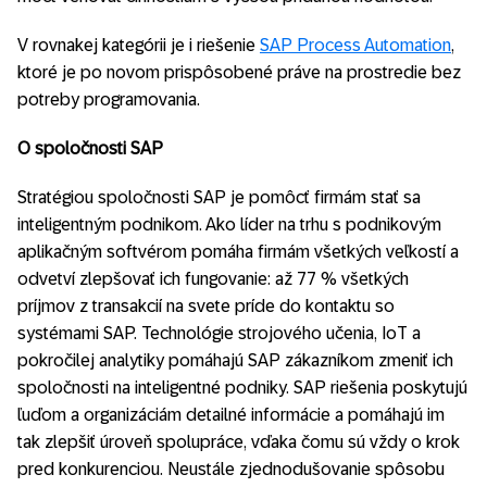
V rovnakej kategórii je i riešenie
SAP Process Automation
,
ktoré je po novom prispôsobené práve na prostredie bez
potreby programovania.
O spoločnosti SAP
Stratégiou spoločnosti SAP je pomôcť firmám stať sa
inteligentným podnikom. Ako líder na trhu s podnikovým
aplikačným softvérom pomáha firmám všetkých veľkostí a
odvetví zlepšovať ich fungovanie: až 77 % všetkých
príjmov z transakcií na svete príde do kontaktu so
systémami SAP. Technológie strojového učenia, IoT a
pokročilej analytiky pomáhajú SAP zákazníkom zmeniť ich
spoločnosti na inteligentné podniky. SAP riešenia poskytujú
ľuďom a organizáciám detailné informácie a pomáhajú im
tak zlepšiť úroveň spolupráce, vďaka čomu sú vždy o krok
pred konkurenciou. Neustále zjednodušovanie spôsobu