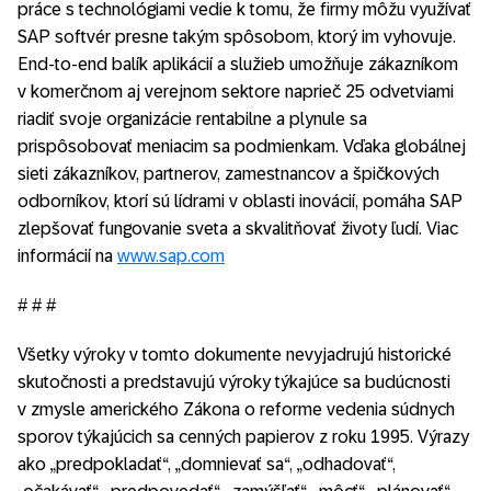
práce s technológiami vedie k tomu, že firmy môžu využívať
SAP softvér presne takým spôsobom, ktorý im vyhovuje.
End-to-end balík aplikácií a služieb umožňuje zákazníkom
v komerčnom aj verejnom sektore naprieč 25 odvetviami
riadiť svoje organizácie rentabilne a plynule sa
prispôsobovať meniacim sa podmienkam. Vďaka globálnej
sieti zákazníkov, partnerov, zamestnancov a špičkových
odborníkov, ktorí sú lídrami v oblasti inovácií, pomáha SAP
zlepšovať fungovanie sveta a skvalitňovať životy ľudí. Viac
informácií na
www.sap.com
# # #
Všetky výroky v tomto dokumente nevyjadrujú historické
skutočnosti a predstavujú výroky týkajúce sa budúcnosti
v zmysle amerického Zákona o reforme vedenia súdnych
sporov týkajúcich sa cenných papierov z roku 1995. Výrazy
ako „predpokladať“, „domnievať sa“, „odhadovať“,