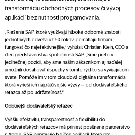
transformáciu obchodných procesov či vývoj
aplikácií bez nutnosti programovania.
„Riešenia SAP, ktoré využívajú hlboké odborné znalosti
jednotlivých odvetví už 50 rokov, pomáhajú firmám
fungovať čo najefektívnejšie,“ vyhlásil Christian Klein, CEO a
člen predstavenstva spoločnosti SAP. „Sme preto v
jedinečnej pozícii, aby sme našim zákazníkom aj naďalej
umožnili dosahovať úspechy v tomto rýchlo sa vyvíjajúcom
svete. Pomôže im v tom cloudová digitálna transformácia,
ktorá vyrieši ich najpálčivejšie výzvy – od dodávateľského
reťazca až po udržateľnosť.“
Odolnejší dodávateľský reťazec
Vyššiu efektivitu, transparentnosť a flexibilitu do
dodávateľských reťazcov má priniesť posilnené partnerstvo
s Apple. SAP pripravuje balíček aplikácií, ktoré pre