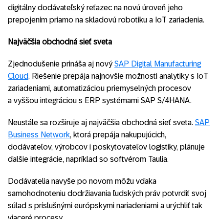
digitálny dodávateľský reťazec na novú úroveň jeho
prepojením priamo na skladovú robotiku a IoT zariadenia.
Najväčšia obchodná sieť sveta
Zjednodušenie prináša aj nový
SAP Digital Manufacturing
Cloud
. Riešenie prepája najnovšie možnosti analytiky s IoT
zariadeniami, automatizáciou priemyselných procesov
a vyššou integráciou s ERP systémami SAP S/4HANA.
Neustále sa rozširuje aj najväčšia obchodná sieť sveta.
SAP
Business Network
, ktorá prepája nakupujúcich,
dodávateľov, výrobcov i poskytovateľov logistiky, plánuje
ďalšie integrácie, napríklad so softvérom Taulia.
Dodávatelia navyše po novom môžu vďaka
samohodnoteniu dodržiavania ľudských práv potvrdiť svoj
súlad s príslušnými európskymi nariadeniami a urýchliť tak
viaceré procesy.