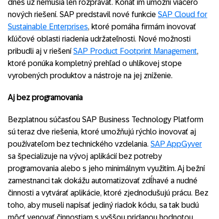
dnes už nemusia len rozprávať. Konať im umožní viacero
nových riešení. SAP predstavil nové funkcie
SAP Cloud for
Sustainable Enterprises
, ktoré pomáha firmám inovovať
kľúčové oblasti riadenia udržateľnosti. Nové možnosti
pribudli aj v riešení
SAP Product Footprint Management
,
ktoré ponúka kompletný prehľad o uhlíkovej stope
vyrobených produktov a nástroje na jej zníženie.
Aj bez programovania
Bezplatnou súčasťou SAP Business Technology Platform
sú teraz dve riešenia, ktoré umožňujú rýchlo inovovať aj
používateľom bez technického vzdelania.
SAP AppGyver
sa špecializuje na vývoj aplikácií bez potreby
programovania alebo s jeho minimálnym využitím. Aj bežní
zamestnanci tak dokážu automatizovať zdĺhavé a nudné
činnosti a vytvárať aplikácie, ktoré zjednodušujú prácu. Bez
toho, aby museli napísať jediný riadok kódu, sa tak budú
môcť venovať činnostiam s vyššou pridanou hodnotou.