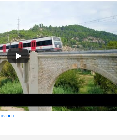
IM en Ferrocarrils de la Generalitat (
with subtítulos inglés)
Always allow YouTube
roviario