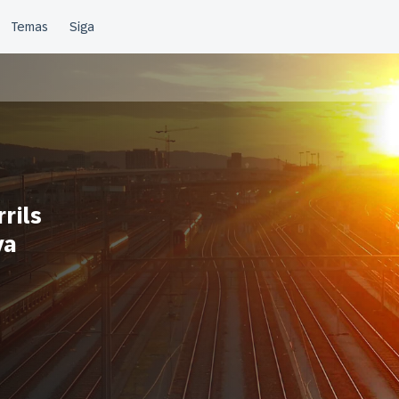
rils
ya