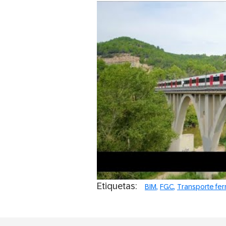
Prueba de concepto de B
Spanish 
Etiquetas:
BIM
FGC
Transporte fer