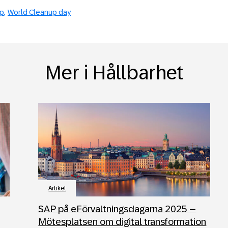
p
World Cleanup day
Mer i Hållbarhet
Artikel
SAP på eFörvaltningsdagarna 2025 –
Mötesplatsen om digital transformation