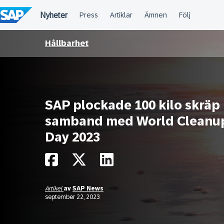
Fortsätt
till
innehållet
Hållbarhet
SAP plockade 100 kilo skräp 
samband med World Cleanu
Day 2023
Artikel
av
SAP News
september 22, 2023