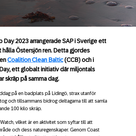
 Day 2023 arrangerade SAP i Sverige ett
t hålla Östersjön ren. Detta gjordes
nen
Coalition Clean Baltic
(CCB) och i
y, ett globalt initiativ där miljontals
ar skräp på samma dag.
iddag på en badplats på Lidingö, strax utanför
g och tillsammans bidrog deltagarna till att samla
rande 100 kilo skräp.
tch, vilket är en aktivitet som syftar till att
område och dess naturegenskaper. Genom Coast