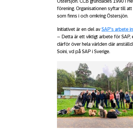
Östersjön. CCB grundades 1990 i Hels
förening. Organisationen syftar till a
som finns i och omkring Östersjön.
Initiativet är en del av
SAP’s arbete i
– Detta är ett viktigt arbete för SAP, 
därför över hela världen där anställda 
Soini, vd på SAP i Sverige.