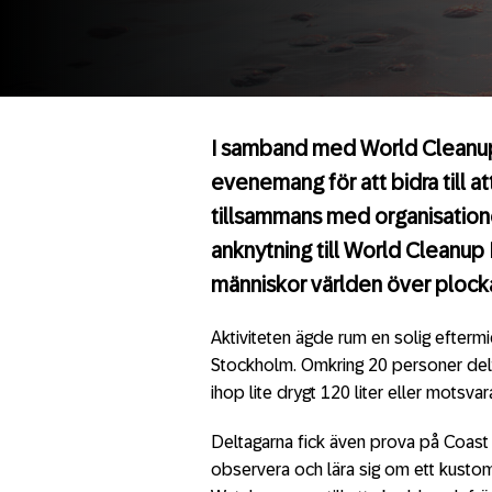
I samband med World Cleanup
evenemang för att bidra till at
tillsammans med organisatio
anknytning till World Cleanup Da
människor världen över plock
Aktiviteten ägde rum en solig efterm
Stockholm. Omkring 20 personer delto
ihop lite drygt 120 liter eller motsva
Deltagarna fick även prova på Coast Wa
observera och lära sig om ett kust