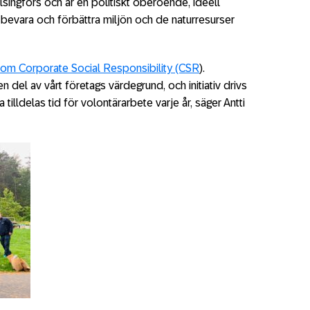
ingfors och är en politiskt oberoende, ideell
tt bevara och förbättra miljön och de naturresurser
nom Corporate Social Responsibility (CSR
).
en del av vårt företags värdegrund, och initiativ drivs
tilldelas tid för volontärarbete varje år, säger Antti