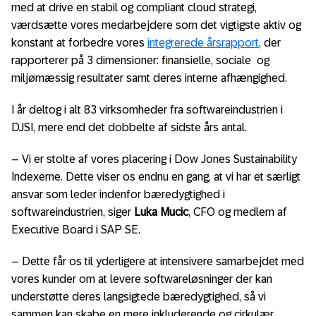
med at drive en stabil og compliant cloud strategi,
værdsætte vores medarbejdere som det vigtigste aktiv og
konstant at forbedre vores
integrerede årsrapport
, der
rapporterer på 3 dimensioner: finansielle, sociale og
miljømæssig resultater samt deres interne afhængighed.
I år deltog i alt 83 virksomheder fra softwareindustrien i
DJSI, mere end det dobbelte af sidste års antal.
– Vi er stolte af vores placering i Dow Jones Sustainability
Indexerne. Dette viser os endnu en gang, at vi har et særligt
ansvar som leder indenfor bæredygtighed i
softwareindustrien, siger
Luka Mucic
, CFO og medlem af
Executive Board i SAP SE.
– Dette får os til yderligere at intensivere samarbejdet med
vores kunder om at levere softwareløsninger der kan
understøtte deres langsigtede bæredygtighed, så vi
sammen kan skabe en mere inkluderende og cirkulær