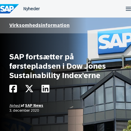
Spring
til
indholdet
Virksomhedsinformation
SAP fortsætter på
førstepladsen i Dow Jones
Sustainability Index’erne
Nyhed
af
SAP News
3. december 2020