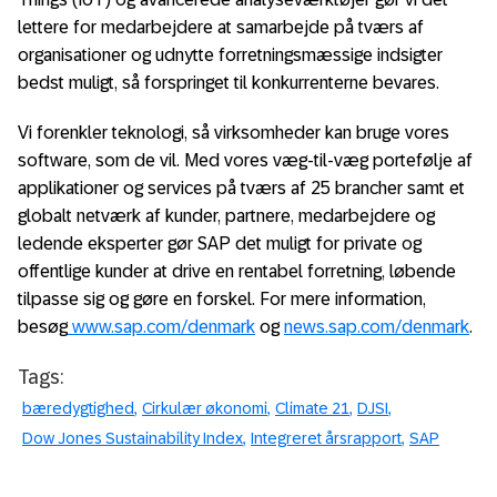
lettere for medarbejdere at samarbejde på tværs af
organisationer og udnytte forretningsmæssige indsigter
bedst muligt, så forspringet til konkurrenterne bevares.
Vi forenkler teknologi, så virksomheder kan bruge vores
software, som de vil. Med vores væg-til-væg portefølje af
applikationer og services på tværs af 25 brancher samt et
globalt netværk af kunder, partnere, medarbejdere og
ledende eksperter gør SAP det muligt for private og
offentlige kunder at drive en rentabel forretning, løbende
tilpasse sig og gøre en forskel. For mere information,
besøg
www.sap.com/denmark
og
news.sap.com/denmark
.
Tags:
bæredygtighed
Cirkulær økonomi
Climate 21
DJSI
Dow Jones Sustainability Index
Integreret årsrapport
SAP