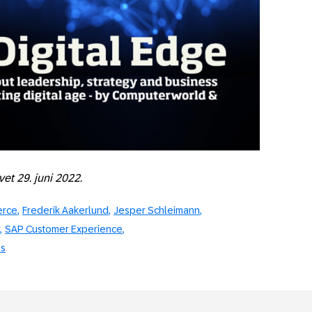
et 29. juni 2022.
erce
Frederik Aakerlund
Jesper Schleimann
SAP Customer Experience
es