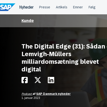
Spring
til
indholdet
Kunde
The Digital Edge (31): Sådan 
Lemvigh-Müllers
milliardomsætning blevet
digital
Podcast
af
SAP Danmark nyheder
1. januar 2023