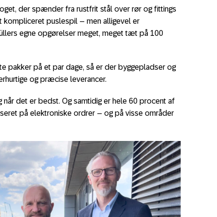
get, der spænder fra rustfrit stål over rør og fittings
et kompliceret puslespil – men alligevel er
Müllers egne opgørelser meget, meget tæt på 100
vate pakker på et par dage, så er der byggepladser og
rhurtige og præcise leverancer.
når det er bedst. Og samtidig er hele 60 procent af
seret på elektroniske ordrer – og på visse områder