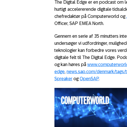
The Digital Edge er en podcast om le
hurtigt accelererende digitale tidsal
chefredaktør på Computerworld og
Officer, SAP EMEA North.
Gennem en serie af 35 minutters inte
undersøger vi udfordringer, mulighede
teknologier kan forbedre vores verd
digitale felt til The Digital Edge. Po
og kan høres på
www.computerworld.
edge
,
news.sap.com/denmark/tags/th
Spreaker
og
OpenSAP
.