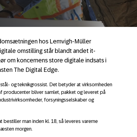
iardomsætningen hos Lemvigh-Müller
itale omstilling står blandt andet it-
ør om koncernens store digitale indsats i
ten The Digital Edge.
stål- og teknikgrossist. Det betyder at virksomheden
s af producenter bliver samlet, pakket og leveret på
, industrivirksomheder, forsyningsselskaber og
t bestiller man inden kl. 18, så leveres varerne
 næsten morgen.