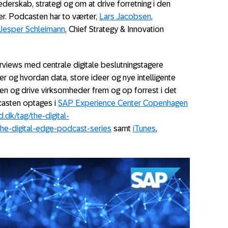
derskab, strategi og om at drive forretning i den
der. Podcasten har to værter,
Lars Jacobsen
,
Jesper Schleimann
, Chief Strategy & Innovation
rviews med centrale digitale beslutningstagere
r og hvordan data, store ideer og nye intelligente
en og drive virksomheder frem og op forrest i det
dcasten optages i
SAP Experience Center Copenhagen
dk/tag/the-digital-
e-digital-edge-podcast-series
samt
iTunes
,