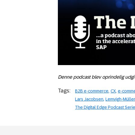
Denne podcast blev oprindelig udgiv
Tags:
B2B e-commerce
CX
e-comm
Lars Jacobsen
Lemvigh-Müller
The Digital Edge Podcast Seri