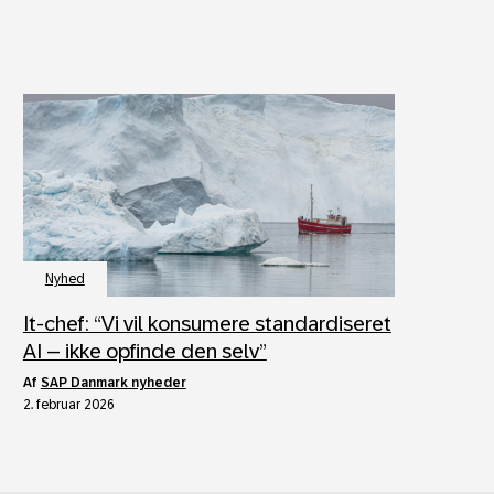
Nyhed
It‑chef: “Vi vil konsumere standardiseret
AI – ikke opfinde den selv”
af
SAP Danmark nyheder
2. februar 2026