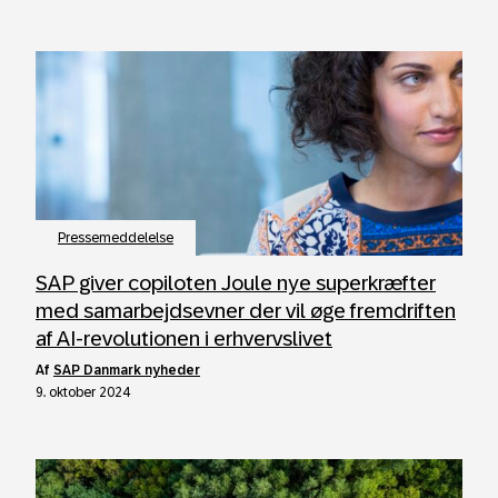
Pressemeddelelse
SAP giver copiloten Joule nye superkræfter
med samarbejdsevner der vil øge fremdriften
af AI-revolutionen i erhvervslivet
af
SAP Danmark nyheder
9. oktober 2024