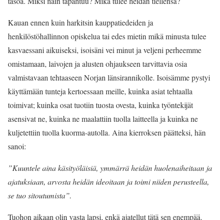
tasoa. Miksi näin tapahtuu? Mikä tulee heidän tiellensä?
Kauan ennen kuin harkitsin kauppatiedeiden ja
henkilöstöhallinnon opiskelua tai edes mietin mikä minusta tulee
kasvaessani aikuiseksi, isoisäni vei minut ja veljeni perheemme
omistamaan, laivojen ja alusten ohjaukseen tarvittavia osia
valmistavaan tehtaaseen Norjan länsirannikolle. Isoisämme pystyi
käyttämään tunteja kertoessaan meille, kuinka asiat tehtaalla
toimivat; kuinka osat tuotiin tuosta ovesta, kuinka työntekijät
asensivat ne, kuinka ne maalattiin tuolla laitteella ja kuinka ne
kuljetettiin tuolla kuorma-autolla. Aina kierroksen päätteksi, hän
sanoi:
”Kuuntele aina käsityöläisiä, ymmärrä heidän huolenaiheitaan ja
ajatuksiaan, arvosta heidän ideoitaan ja toimi niiden perusteella,
se tuo sitoutumista”.
Tuohon aikaan olin vasta lapsi, enkä ajatellut tätä sen enempää.