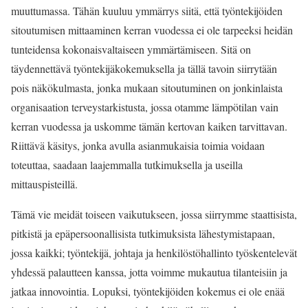
muuttumassa. Tähän kuuluu ymmärrys siitä, että työntekijöiden
sitoutumisen mittaaminen kerran vuodessa ei ole tarpeeksi heidän
tunteidensa kokonaisvaltaiseen ymmärtämiseen. Sitä on
täydennettävä työntekijäkokemuksella ja tällä tavoin siirrytään
pois näkökulmasta, jonka mukaan sitoutuminen on jonkinlaista
organisaation terveystarkistusta, jossa otamme lämpötilan vain
kerran vuodessa ja uskomme tämän kertovan kaiken tarvittavan.
Riittävä käsitys, jonka avulla asianmukaisia toimia voidaan
toteuttaa, saadaan laajemmalla tutkimuksella ja useilla
mittauspisteillä.
Tämä vie meidät toiseen vaikutukseen, jossa siirrymme staattisista,
pitkistä ja epäpersoonallisista tutkimuksista lähestymistapaan,
jossa kaikki; työntekijä, johtaja ja henkilöstöhallinto työskentelevät
yhdessä palautteen kanssa, jotta voimme mukautua tilanteisiin ja
jatkaa innovointia. Lopuksi, työntekijöiden kokemus ei ole enää