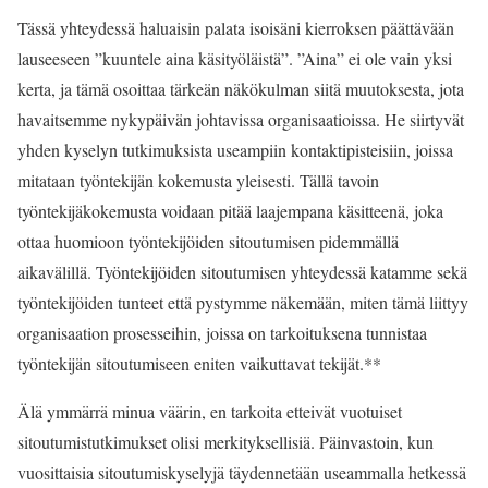
Tässä yhteydessä haluaisin palata isoisäni kierroksen päättävään
lauseeseen ”kuuntele aina käsityöläistä”. ”Aina” ei ole vain yksi
kerta, ja tämä osoittaa tärkeän näkökulman siitä muutoksesta, jota
havaitsemme nykypäivän johtavissa organisaatioissa. He siirtyvät
yhden kyselyn tutkimuksista useampiin kontaktipisteisiin, joissa
mitataan työntekijän kokemusta yleisesti. Tällä tavoin
työntekijäkokemusta voidaan pitää laajempana käsitteenä, joka
ottaa huomioon työntekijöiden sitoutumisen pidemmällä
aikavälillä. Työntekijöiden sitoutumisen yhteydessä katamme sekä
työntekijöiden tunteet että pystymme näkemään, miten tämä liittyy
organisaation prosesseihin, joissa on tarkoituksena tunnistaa
työntekijän sitoutumiseen eniten vaikuttavat tekijät.**
Älä ymmärrä minua väärin, en tarkoita etteivät vuotuiset
sitoutumistutkimukset olisi merkityksellisiä. Päinvastoin, kun
vuosittaisia sitoutumiskyselyjä täydennetään useammalla hetkessä