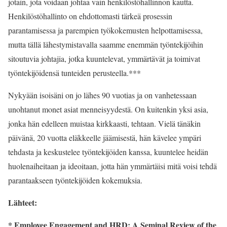
jotain, jota voidaan johtaa vain henkilöstöhallinnon kautta.
Henkilöstöhallinto on ehdottomasti tärkeä prosessin
parantamisessa ja parempien työkokemusten helpottamisessa,
mutta tällä lähestymistavalla saamme enemmän työntekijöihin
sitoutuvia johtajia, jotka kuuntelevat, ymmärtävät ja toimivat
työntekijöidensä tunteiden perusteella.***
Nykyään isoisäni on jo lähes 90 vuotias ja on vanhetessaan
unohtanut monet asiat menneisyydestä. On kuitenkin yksi asia,
jonka hän edelleen muistaa kirkkaasti, tehtaan. Vielä tänäkin
päivänä, 20 vuotta eläkkeelle jäämisestä, hän kävelee ympäri
tehdasta ja keskustelee työntekijöiden kanssa, kuuntelee heidän
huolenaiheitaan ja ideoitaan, jotta hän ymmärtäisi mitä voisi tehdä
parantaakseen työntekijöiden kokemuksia.
Lähteet:
* Employee Engagement and HRD: A Seminal Review of the