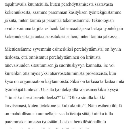
tapahtuvalla kuuntelulla, kuten perehdyttämisestä saatavasta
kokemuksesta, saamme paremman käsityksen työntekijöistämme
ja siitä, miten toimia ja parantaa tekemistämme. Teknologian
avulla voimme tarjota esihenkilöille reaaliajassa tietoja työntekijän
kokemuksista ja antaa suosituksia siihen, miten toimia jatkossa.
Miettiessämme syvemmin esimerkiksi perehdyttämistä, on hyvin
tiedossa, että onnistunut perehdyttäminen on kriittistä
tulevaisuuden sitoutumisen ja suorituskyvyn kannalta. Se voi
kuitenkin olla myös yksi aliarvostetuimmista prosesseista, kun
kyse on organisaation käytännöistä. Siksi on tärkeää tarkistaa mitä
työntekijät tuntevat. Uusilta työntekijöiltä voi esimerkiksi kysyä
”Tunsitko itsesi tervetulleeksi?” tai “Oliko sinulla kaikki
tarvitsemasi, kuten tietokone ja kulkukortti?”. Näin esihenkilöillä
on mahdollisuus kuunnella ja saada tietoja siitä, kuinka tulla
paremmaksi omassa työssään. Lisäksi henkilöstöhallinto