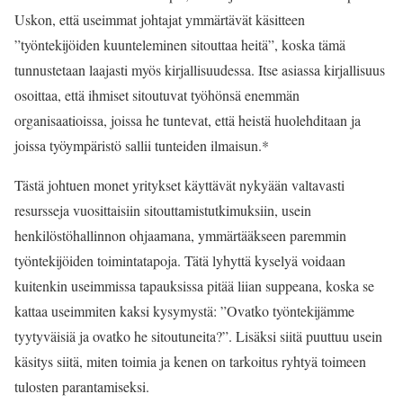
Uskon, että useimmat johtajat ymmärtävät käsitteen
”työntekijöiden kuunteleminen sitouttaa heitä”, koska tämä
tunnustetaan laajasti myös kirjallisuudessa. Itse asiassa kirjallisuus
osoittaa, että ihmiset sitoutuvat työhönsä enemmän
organisaatioissa, joissa he tuntevat, että heistä huolehditaan ja
joissa työympäristö sallii tunteiden ilmaisun.*
Tästä johtuen monet yritykset käyttävät nykyään valtavasti
resursseja vuosittaisiin sitouttamistutkimuksiin, usein
henkilöstöhallinnon ohjaamana, ymmärtääkseen paremmin
työntekijöiden toimintatapoja. Tätä lyhyttä kyselyä voidaan
kuitenkin useimmissa tapauksissa pitää liian suppeana, koska se
kattaa useimmiten kaksi kysymystä: ”Ovatko työntekijämme
tyytyväisiä ja ovatko he sitoutuneita?”. Lisäksi siitä puuttuu usein
käsitys siitä, miten toimia ja kenen on tarkoitus ryhtyä toimeen
tulosten parantamiseksi.