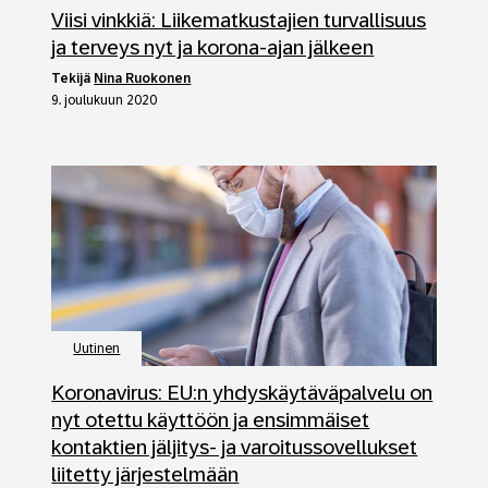
Viisi vinkkiä: Liikematkustajien turvallisuus
ja terveys nyt ja korona-ajan jälkeen
tekijä
Nina Ruokonen
9. joulukuun 2020
Uutinen
Koronavirus: EU:n yhdyskäytäväpalvelu on
nyt otettu käyttöön ja ensimmäiset
kontaktien jäljitys- ja varoitussovellukset
liitetty järjestelmään