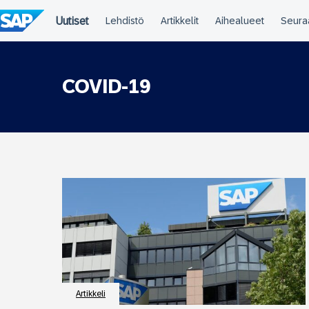
Siirry
suoraan
sisältöön
COVID-19
Artikkeli