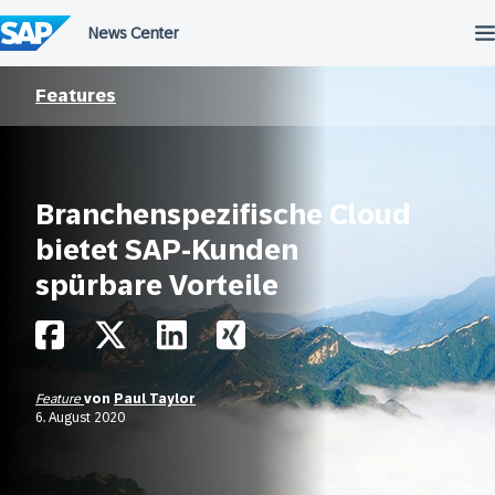
Überspringen
Features
Branchenspezifische Cloud
bietet SAP-Kunden
spürbare Vorteile
Feature
von
Paul Taylor
6. August 2020