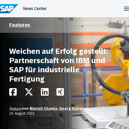
Überspringen
Features
Weichen auf Erfolg gestellt:
Partnerschaft von IBM und
SAP für industrielle
Fertigung
Feature
von
Manish Chawla
,
Georg Kube
16. August 2021