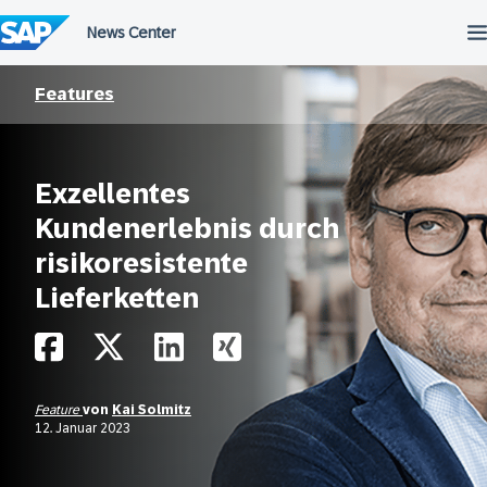
Überspringen
Features
Exzellentes
Kundenerlebnis durch
risikoresistente
Lieferketten
Feature
von
Kai Solmitz
12. Januar 2023