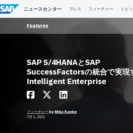
コ
ン
テ
ン
ツ
Features
へ
ス
キ
ッ
プ
SAP S/4HANAとSAP
SuccessFactorsの統合で実
Intelligent Enterprise
フィーチャー
by
Mika Kanbe
7月 1, 2021