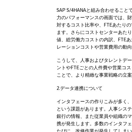
SAP S/4HANA
と組み合わせること
力のパフォーマンスの画面では、財
対するコスト比率や、
FTE
あたりの
ます。さらにコストセンターあたり
値、総労働力コストの内訳、
FTE
あ
レーションコストや営業費用の動向
こうして、人事およびタレントデー
ントや
FTE
ごとの人件費や営業コス
ことで、より精緻な事業戦略の立案
2.
データ連携について
インタフェースの作りこみが多く、
という課題があります。人事システ
銀行の情報、また従業員や組織のマ
携が発生します。多数のインタフェ
たびに、改修作業が発生してしまい