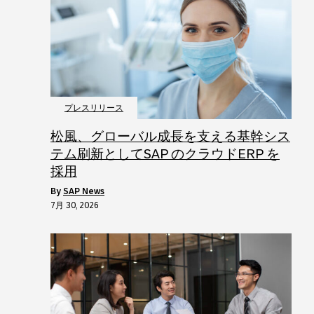
プレスリリース
松風、グローバル成長を支える基幹シス
テム刷新としてSAP のクラウドERP を
採用
by
SAP News
7月 30, 2026