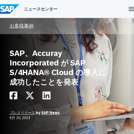
コ
ン
テ
ン
ツ
お客様事例
へ
ス
キ
ッ
SAP、Accuray
プ
Incorporated が SAP
S/4HANA® Cloud の導入に
成功したことを発表
プレスリリース
by
SAP News
9月 20, 2023