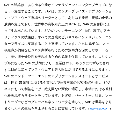
SAP の戦略は、あらゆる企業がインテリジェントエンタープライズにな
るよう支援することです。SAP は、エンタープライズ・アプリケーショ
ン・ソフトウェア市場のリーダーとして、あらゆる業種・規模の企業の
成功を支えており、世界中の商取引売上の 87% は、SAP のお客様によ
って生み出されています。SAP のマシンラーニング、IoT、高度なアナ
リティクスの技術は、すべての企業のビジネスをインテリジェントエン
タープライズに変革することを支援しています。さらに SAP は、人々
や組織が的確なビジネス判断を行うための洞察力を深めるサポートを
し、高い競争優位性を実現するための協業を促進しています。よりシン
プルになった SAP の技術により、企業はボトルネックにわずらわされ
ずに目的に沿ってソフトウェアを最大限に活用できるようになります。
SAP のエンド・ツー・エンドのアプリケーションスイートとサービス
は、世界 25 業種における企業および公共事業のお客様が利用し、ビジ
ネスにおいて利益を上げ、絶え間ない変化に適応し、市場における差別
化を実現するサポートをしています。お客様、パートナー、社員、ソー
トリーダーなどのグローバルネットワークを通して、SAP は世界をより
良くし人々の生活を向上させることに貢献しています。(
www.sap.com
)