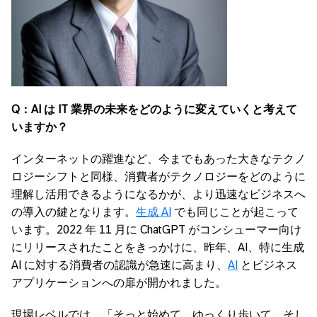
Q
：
AI
は
IT
業界の未来をどのように変えていくと考えて
いますか？
インターネットの躍進など、今までもあった大きなテクノ
ロジーシフトと同様、消費者がテクノロジーをどのように
理解し活用できるようになるかが、より迅速なビジネスへ
の導入の鍵となります。
生成 AI
でも同じことが起こって
います。2022 年 11 月に ChatGPT がコンシューマー向け
にリリースされたことをきっかけに、昨年、AI、特に生成
AI に対する消費者の認識が急速に高まり、
AI
とビジネス
アプリケーションへの扉が開かれました。
現場レベルでは、「そっと始めて、ゆっくり歩いて、そし