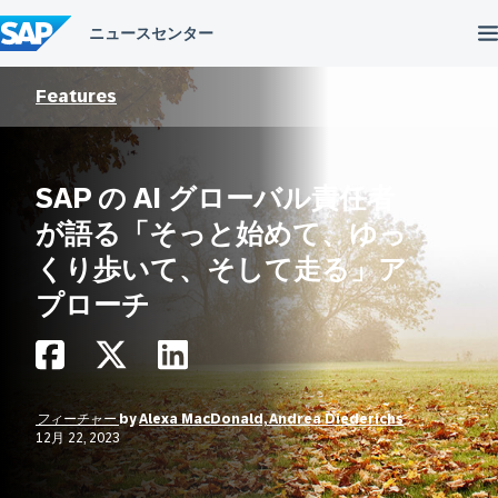
コ
ン
テ
ン
ツ
Features
へ
ス
キ
ッ
SAP の AI グローバル責任者
プ
が語る「そっと始めて、ゆっ
くり歩いて、そして走る」ア
プローチ
フィーチャー
by
Alexa MacDonald, Andrea Diederichs
12月 22, 2023