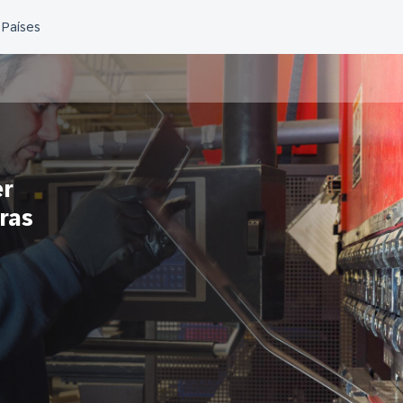
er
ras