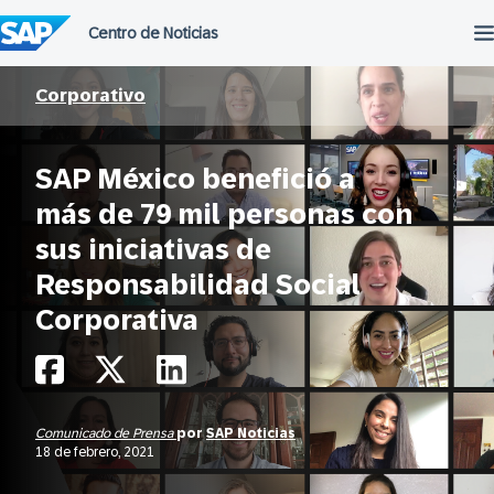
Saltar
al
contenido
Corporativo
SAP México benefició a
más de 79 mil personas con
sus iniciativas de
Responsabilidad Social
Corporativa
Comunicado de Prensa
por
SAP Noticias
18 de febrero, 2021