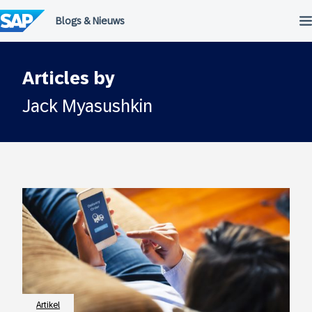
Meteen
naar
de
inhoud
Articles by
Jack Myasushkin
Artikel