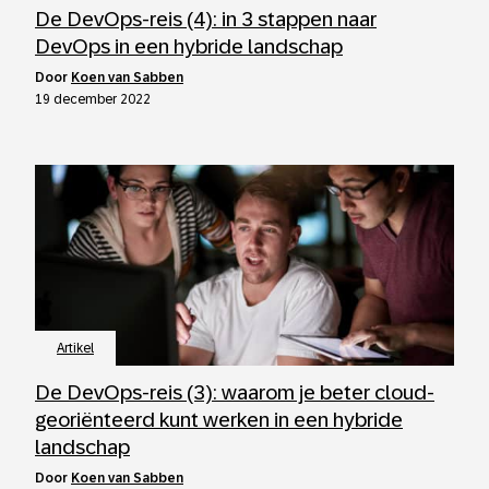
De DevOps-reis (4): in 3 stappen naar
DevOps in een hybride landschap
door
Koen van Sabben
19 december 2022
Artikel
De DevOps-reis (3): waarom je beter cloud-
georiënteerd kunt werken in een hybride
landschap
door
Koen van Sabben