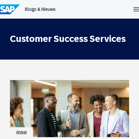
Meteen
naar
de
inhoud
Customer Success Services
Artikel