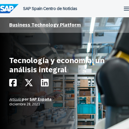
Saltar
al
contenido
Business Technology Platform
Tecnología y economía: un
análisis integral
Artículo
por
SAP España
diciembre 28, 2023