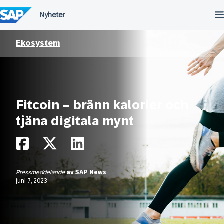
Fortsätt
till
innehållet
Ekosystem
Fitcoin – bränn kalorier och
tjäna digitala mynt
Pressmeddelande
av
SAP News
juni 7, 2023