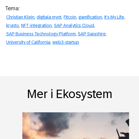
Tema:
Christian Klein
digitala mynt
Fitcoin
gamification
It's My Life
krypto
NFT-integration
SAP Analytics Cloud
SAP Business Technology Platform
SAP Sapphire
University of California
web3-startup
Mer i Ekosystem