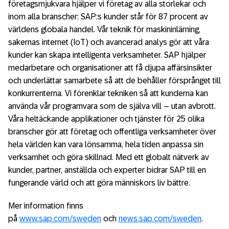
företagsmjukvara hjälper vi företag av alla storlekar och
inom alla branscher: SAP:s kunder står för 87 procent av
världens globala handel. Vår teknik för maskininlärning,
sakernas internet (IoT) och avancerad analys gör att våra
kunder kan skapa intelligenta verksamheter. SAP hjälper
medarbetare och organisationer att få djupa affärsinsikter
och underlättar samarbete så att de behåller försprånget till
konkurrenterna. Vi förenklar tekniken så att kunderna kan
använda vår programvara som de själva vill – utan avbrott.
Våra heltäckande applikationer och tjänster för 25 olika
branscher gör att företag och offentliga verksamheter över
hela världen kan vara lönsamma, hela tiden anpassa sin
verksamhet och göra skillnad. Med ett globalt nätverk av
kunder, partner, anställda och experter bidrar SAP till en
fungerande värld och att göra människors liv bättre.
Mer information finns
på
www.sap.com/sweden
och
news.sap.com/sweden
.