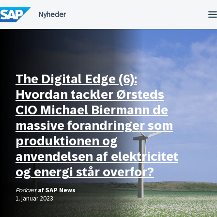
Spring
til
indholdet
The Digital Edge (6):
Hvordan tackler Ørsteds
CIO Michael Biermann de
massive forandringer som
produktionen og
anvendelsen af elektricitet
og energi står overfor?
Podcast
af
SAP News
1. januar 2023