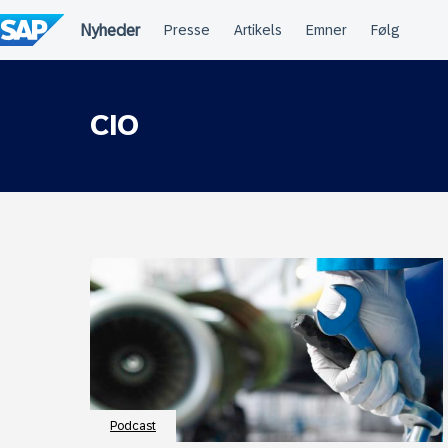
Spring
til
indholdet
CIO
Podcast