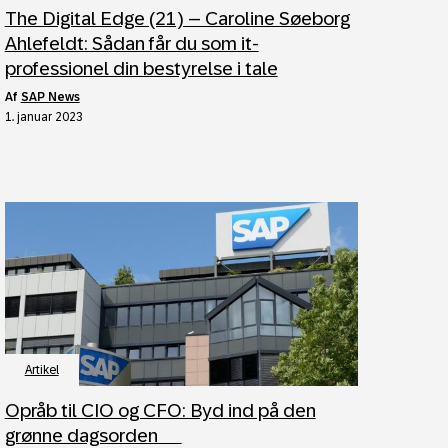
The Digital Edge (21) – Caroline Søeborg
Ahlefeldt: Sådan får du som it-
professionel din bestyrelse i tale
af
SAP News
1. januar 2023
Artikel
Opråb til CIO og CFO: Byd ind på den
grønne dagsorden