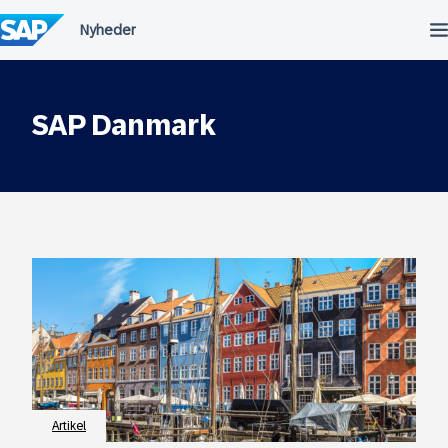
Spring
til
indholdet
SAP Danmark
Artikel