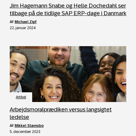
Jim Hagemann Snabe og Helle Dochedahl ser
tilbage på de tidlige SAP ERP-dage i Danmark
af
Michael Zipf
22. januar 2024
Artikel
Arbejdsmoralprædiken versus langsigtet
ledelse
af
Mikkel Stavnsbo
5. december 2023