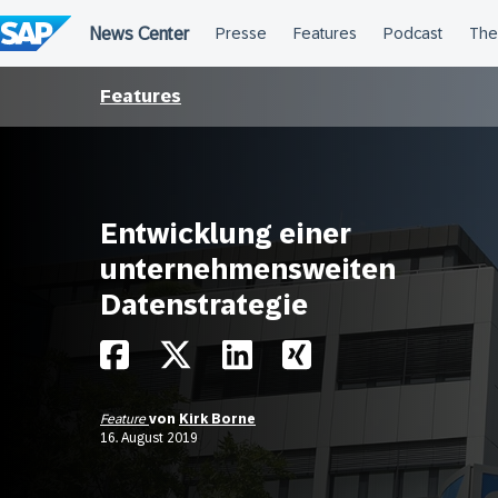
Überspringen
Features
Entwicklung einer
unternehmensweiten
Datenstrategie
Feature
von
Kirk Borne
16. August 2019