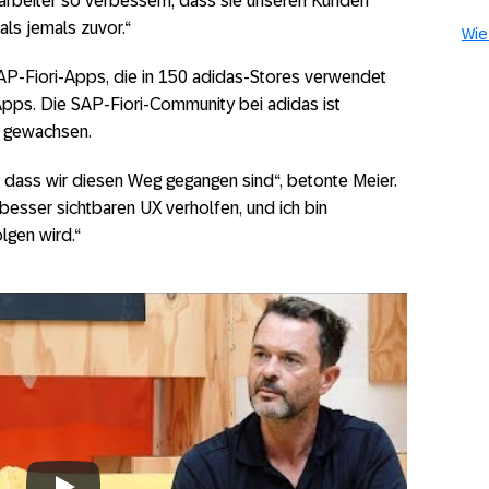
tarbeiter so verbessern, dass sie unseren Kunden
als jemals zuvor.“
Wie 
AP-Fiori-Apps, die in 150 adidas-Stores verwendet
Apps. Die SAP-Fiori-Community bei adidas ist
r gewachsen.
uf, dass wir diesen Weg gegangen sind“, betonte Meier.
besser sichtbaren UX verholfen, und ich bin
lgen wird.“
ori – A Story of User Experience
Transformation