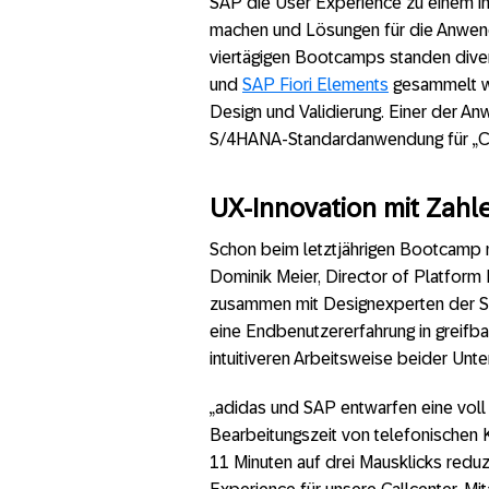
SAP die User Experience zu einem i
machen und Lösungen für die Anwend
viertägigen Bootcamps standen diver
und
SAP Fiori Elements
gesammelt wu
Design und Validierung. Einer der An
S/4HANA-Standardanwendung für „Cli
UX-Innovation mit Zah
Schon beim letztjährigen Bootcamp m
Dominik Meier, Director of Platform
zusammen mit Designexperten der SA
eine Endbenutzererfahrung in greifbar
intuitiveren Arbeitsweise beider Un
„adidas und SAP entwarfen eine voll 
Bearbeitungszeit von telefonischen 
11 Minuten auf drei Mausklicks reduzi