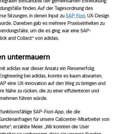
ntegralen Bestandteil der gemeinsamen Entwicklung
ungsfälle finden. Auf der Tagesordnung des
se Sitzungen, in denen Input zu
SAP Fiori
, UX-Design
rde. Daneben gab es mehrere Praxiseinheiten zu
wendungsfälle, um die es ging, war eine SAP-
ck and Collect“ von adidas.
len untermauern
it adidas war dieser Ansatz ein Riesenerfolg.
 Engineering bei adidas, konnte es kaum abwarten,
P eine UX-Innovation auf den Weg zu bringen und
e Nähe zu rücken, die zu einer effizienteren und
ternehmen führen würde.
funktionsfähige SAP-Fiori-App, die die
Kundenanfragen für unsere Callcenter-Mitarbeiter von
erte“, erzählte Meier. „Wir konnten die User