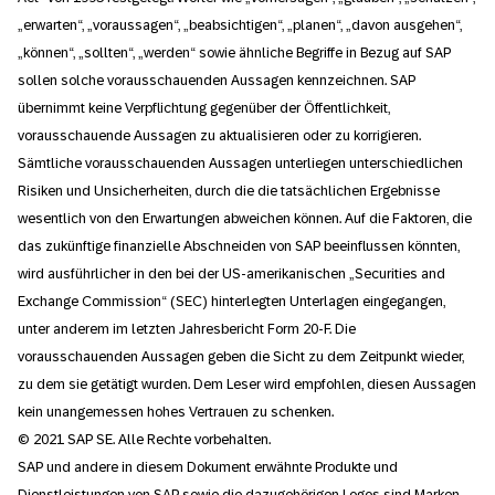
„erwarten“, „voraussagen“, „beabsichtigen“, „planen“, „davon ausgehen“,
„können“, „sollten“, „werden“ sowie ähnliche Begriffe in Bezug auf SAP
sollen solche vorausschauenden Aussagen kennzeichnen. SAP
übernimmt keine Verpflichtung gegenüber der Öffentlichkeit,
vorausschauende Aussagen zu aktualisieren oder zu korrigieren.
Sämtliche vorausschauenden Aussagen unterliegen unterschiedlichen
Risiken und Unsicherheiten, durch die die tatsächlichen Ergebnisse
wesentlich von den Erwartungen abweichen können. Auf die Faktoren, die
das zukünftige finanzielle Abschneiden von SAP beeinflussen könnten,
wird ausführlicher in den bei der US-amerikanischen „Securities and
Exchange Commission“ (SEC) hinterlegten Unterlagen eingegangen,
unter anderem im letzten Jahresbericht Form 20-F. Die
vorausschauenden Aussagen geben die Sicht zu dem Zeitpunkt wieder,
zu dem sie getätigt wurden. Dem Leser wird empfohlen, diesen Aussagen
kein unangemessen hohes Vertrauen zu schenken.
© 2021 SAP SE. Alle Rechte vorbehalten.
SAP und andere in diesem Dokument erwähnte Produkte und
Dienstleistungen von SAP sowie die dazugehörigen Logos sind Marken