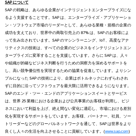
SAP
について
SAP の戦略は、あらゆる企業がインテリジェントエンタープライズにな
るよう支援することです。SAP は、エンタープライズ・アプリケーショ
ン・ソフトウェア市場のリーダーとして、あらゆる業種・規模の企業の
成功を支えており、世界中の商取引売上の 87% は、SAP のお客様によ
って生み出されています。SAP のマシンラーニング、IoT、高度なアナ
リティクスの技術は、すべての企業のビジネスをインテリジェントエン
タープライズに変革することを支援しています。さらに SAP は、人々
や組織が的確なビジネス判断を行うための洞察力を深めるサポートを
し、高い競争優位性を実現するための協業を促進しています。よりシン
プルになった SAP の技術により、企業はボトルネックにわずらわされ
ずに目的に沿ってソフトウェアを最大限に活用できるようになります。
SAP のエンド・ツー・エンドのアプリケーションスイートとサービス
は、世界 25 業種における企業および公共事業のお客様が利用し、ビジ
ネスにおいて利益を上げ、絶え間ない変化に適応し、市場における差別
化を実現するサポートをしています。お客様、パートナー、社員、ソー
トリーダーなどのグローバルネットワークを通して、SAP は世界をより
良くし人々の生活を向上させることに貢献しています。(
www.sap.com
)