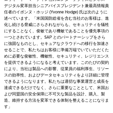
デジタル変革担当シニアバイスプレジデント兼最高情報責
任者のイボンヌ・ホッジ (Yvonne Hodge) 氏は次のように
述べています。「米国国防総省を含む当社のお客様は、進
化し続ける脅威にさらされながらも、セキュリティを犠牲
にすることなく、俊敏であり機敏であることを優先事項の
一つとされています。SAP とのパートナーシップをさら
に強固なものとし、セキュアなクラウドへの移行を加速さ
せることで、私たちはお客様に準備万端でいていただくた
めに必要な俊敏性、機敏性、セキュリティ、レジリエンス
を提供できるようになると考えています。このたびの契約
により、当社は製品への影響、従業員の福利厚生、リソー
スの効率性、およびデータセキュリティをより詳細に管理
できるようになります。私たちは適切な事業運営と成長を
達成できるだけでなく、さらに重要なこととして、米国お
よび同盟国の安全保障に不可欠な製品を設計、購入、製
造、維持する方法を変革できる体制を整えることになりま
す」