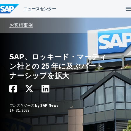
コ
ン
テ
ン
ツ
お客様事例
へ
ス
キ
ッ
プ
SAP、ロッキード・マーティ
ン社との 25 年に及ぶパート
ナーシップを拡大
プレスリリース
by
SAP News
1月 31, 2023