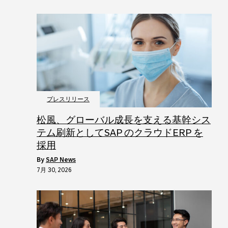
プレスリリース
松風、グローバル成長を支える基幹シス
テム刷新としてSAP のクラウドERP を
採用
by
SAP News
7月 30, 2026