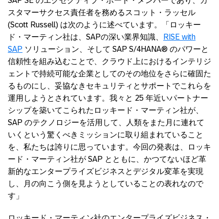
SAP SE のエグゼクティブ・ボード・メンバーであり、カ
スタマーサクセス責任者を務めるスコット・ラッセル
(Scott Russell) は次のように述べています。「ロッキー
ド・マーティン社は、SAPの深い業界知識、
RISE with
SAP
ソリューション、そして SAP S/4HANA® のパワーと
信頼性を組み込むことで、クラウド上におけるインテリジ
ェントで持続可能な企業としてのその地位をさらに確固た
るものにし、妥協なきセキュリティとサポートでこれらを
運用しようとされています。我々と 25 年近いパートナー
シップを築いてこられたロッキード・マーティン社が、
SAP のテクノロジーを活用して、人類をまた月に連れて
いくという驚くべきミッションに取り組まれていること
を、私たちは誇りに思っています。今回の発表は、ロッキ
ード・マーティン社が SAP とともに、かつてないほど革
新的なエンタープライズビジネスとデジタル変革を実現
し、月の向こう側を見ようとしていることの表れなので
す」
ロッキード・マーティン社のエンタープライズビジネス・