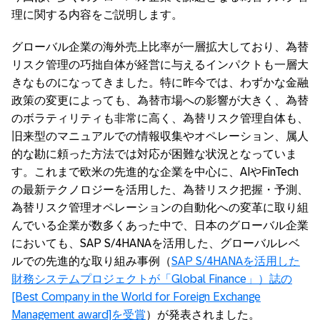
理に関する内容をご説明します。
グローバル企業の海外売上比率が一層拡大しており、為替
リスク管理の巧拙自体が経営に与えるインパクトも一層大
きなものになってきました。特に昨今では、わずかな金融
政策の変更によっても、為替市場への影響が大きく、為替
のボラティリティも非常に高く、為替リスク管理自体も、
旧来型のマニュアルでの情報収集やオペレーション、属人
的な勘に頼った方法では対応が困難な状況となっていま
す。これまで欧米の先進的な企業を中心に、AIやFinTech
の最新テクノロジーを活用した、為替リスク把握・予測、
為替リスク管理オペレーションの自動化への変革に取り組
んでいる企業が数多くあった中で、日本のグローバル企業
においても、SAP S/4HANAを活用した、グローバルレベ
ルでの先進的な取り組み事例（
SAP S/4HANAを活用した
財務システムプロジェクトが「Global Finance」）誌の
[Best Company in the World for Foreign Exchange
Management award]を受賞
）が発表されました。