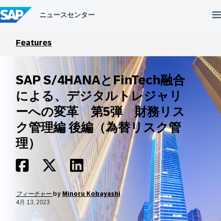
コ
ン
テ
ン
ツ
Features
へ
ス
キ
SAP S/4HANAとFinTech融合
ッ
プ
による、デジタルトレジャリ
ーへの変革 第5弾 財務リス
ク管理編 後編（為替リスク管
理）
フィーチャー
by
Minoru Kobayashi
4月 13, 2023