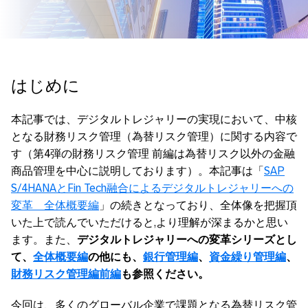
はじめに
本記事では、デジタルトレジャリーの実現において、中核
となる財務リスク管理（為替リスク管理）に関する内容で
す（第4弾の財務リスク管理 前編は為替リスク以外の金融
商品管理を中心に説明しております）。本記事は「
SAP
S/4HANAとFin Tech融合によるデジタルトレジャリーへの
変革 全体概要編
」の続きとなっており、全体像を把握頂
いた上で読んでいただけると,より理解が深まるかと思い
ます。また、
デジタルトレジャリーへの変革シリーズとし
て、
全体概要編
の他にも、
銀行管理編
、
資金繰り管理編
、
財務リスク管理編前編
も参照ください。
今回は、多くのグローバル企業で課題となる為替リスク管