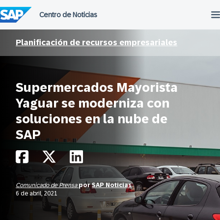
Saltar
al
contenido
Planificación de recursos empresariales
Supermercados Mayorista
Yaguar se moderniza con
soluciones en la nube de
SAP
Comunicado de Prensa
por
SAP Noticias
6 de abril, 2021