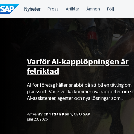
Fortsätt
till
innehållet
Varför AI‑kapplöpningen är
felriktad
AI för företag håller snabbt på att bli en tävling om
gränssnitt. Varje vecka kommer nya rapporter om s
AI-assistenter, agenter och nya lösningar som...
Artikel
av
Christian Klein, CEO SAP
juni 23, 2026