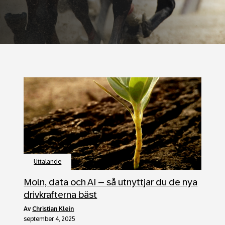
Uttalande
Moln, data och AI – så utnyttjar du de nya
drivkrafterna bäst
av
Christian Klein
september 4, 2025