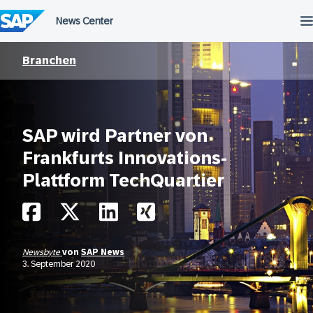
Überspringen
Branchen
SAP wird Partner von
Frankfurts Innovations-
Plattform TechQuartier
Newsbyte
von
SAP News
3. September 2020