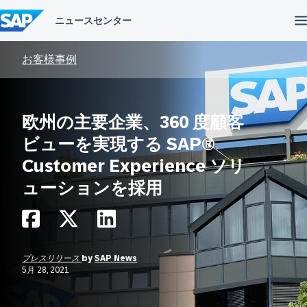
コ
ン
テ
ン
ツ
お客様事例
へ
ス
キ
ッ
欧州の主要企業、360 度顧客
プ
ビューを実現する SAP®
Customer Experience ソリ
ューションを採用
プレスリリース
by
SAP News
5月 28, 2021