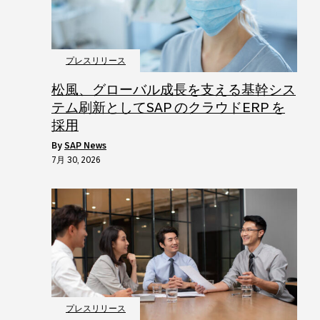
プレスリリース
松風、グローバル成長を支える基幹シス
テム刷新としてSAP のクラウドERP を
採用
by
SAP News
7月 30, 2026
プレスリリース