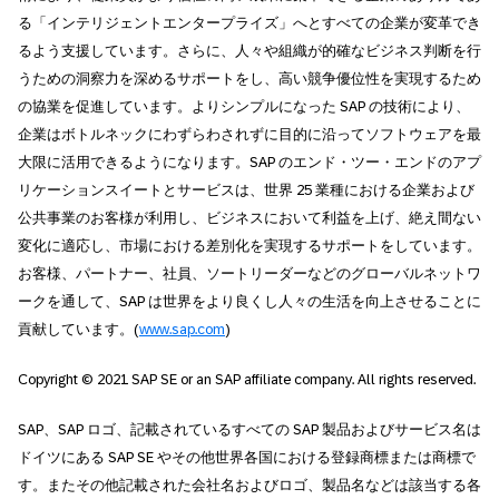
る「インテリジェントエンタープライズ」へとすべての企業が変革でき
るよう支援しています。さらに、人々や組織が的確なビジネス判断を行
うための洞察力を深めるサポートをし、高い競争優位性を実現するため
の協業を促進しています。よりシンプルになった SAP の技術により、
企業はボトルネックにわずらわされずに目的に沿ってソフトウェアを最
大限に活用できるようになります。SAP のエンド・ツー・エンドのアプ
リケーションスイートとサービスは、世界 25 業種における企業および
公共事業のお客様が利用し、ビジネスにおいて利益を上げ、絶え間ない
変化に適応し、市場における差別化を実現するサポートをしています。
お客様、パートナー、社員、ソートリーダーなどのグローバルネットワ
ークを通して、SAP は世界をより良くし人々の生活を向上させることに
貢献しています。(
www.sap.com
)
Copyright © 2021 SAP SE or an SAP affiliate company. All rights reserved.
SAP、SAP ロゴ、記載されているすべての SAP 製品およびサービス名は
ドイツにある SAP SE やその他世界各国における登録商標または商標で
す。またその他記載された会社名およびロゴ、製品名などは該当する各