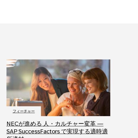
フィーチャー
NECが進める 人・カルチャー変革 ―
SAP SuccessFactors で実現する適時適