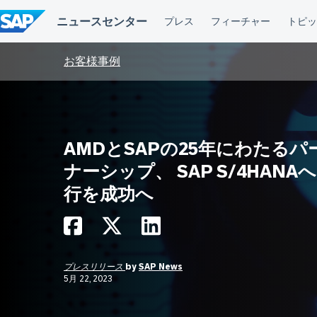
コ
ン
テ
ン
ツ
お客様事例
へ
ス
キ
ッ
プ
AMDとSAPの25年にわたるパ
ナーシップ、 SAP S/4HANA
行を成功へ
プレスリリース
by
SAP News
5月 22, 2023