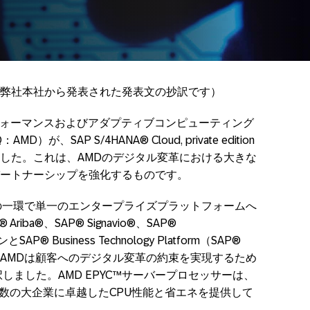
に弊社本社から発表された発表文の抄訳です）
は、ハイパフォーマンスおよびアダプティブコンピューティング
、SAP S/4HANA® Cloud, private edition
した。これは、AMDのデジタル変革における大きな
ートナーシップを強化するものです。
の一環で単一のエンタープライズプラットフォームへ
ba®、SAP® Signavio®、SAP®
AP® Business Technology Platform（SAP®
、AMDは顧客へのデジタル変革の約束を実現するため
を選択しました。AMD EPYC™サーバープロセッサーは、
有数の大企業に卓越したCPU性能と省エネを提供して