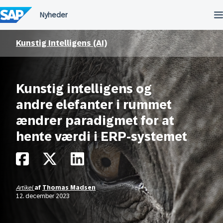
Spring
til
indholdet
Kunstig Intelligens (AI)
Kunstig intelligens og
andre elefanter i rummet
ændrer paradigmet for at
hente værdi i ERP-systemet
Artikel
af
Thomas Madsen
12. december 2023