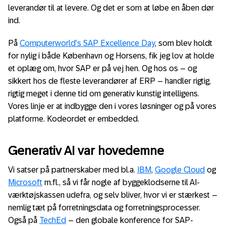
leverandør til at levere. Og det er som at løbe en åben dør
ind.
På
Computerworld’s SAP Excellence Day
, som blev holdt
for nylig i både København og Horsens, fik jeg lov at holde
et oplæg om, hvor SAP er på vej hen. Og hos os – og
sikkert hos de fleste leverandører af ERP – handler rigtig,
rigtig meget i denne tid om generativ kunstig intelligens.
Vores linje er at indbygge den i vores løsninger og på vores
platforme. Kodeordet er embedded.
Generativ AI var hovedemne
Vi satser på partnerskaber med bl.a.
IBM
,
Google Cloud
og
Microsoft
m.fl., så vi får nogle af byggeklodserne til AI-
værktøjskassen udefra, og selv bliver, hvor vi er stærkest –
nemlig tæt på forretningsdata og forretningsprocesser.
Også på
TechEd
– den globale konference for SAP-