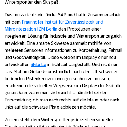
Wintersportler den Skispaß.
Cloud
Das muss nicht sein, findet SAP und hat in Zusammenarbeit
Podcast: Digitale Transformation – eine
mit dem
Frage der Führung
Fraunhofer Institut für Zuverlässigkeit und
Mikrointegration IZM Berlin
den Prototypen einer
Noch größer und umfassender – SAP NOW
integrierten Lösung für Industrie und Wintersportler zugleich
geht in die zweite Runde
entwickelt. Eine smarte Skiweste sammelt mithilfe von
mehreren Sensoren Informationen zu Körperhaltung, Fahrstil
SAP S/4HANA: So gelingt der Umstieg
und Geschwindigkeit. Diese werden im Display einer neu
entwickelten
Skibrille
in Echtzeit dargestellt. Und nicht nur
das: Statt im Gelände umständlich nach den oft schwer zu
findenden Pistenkennzeichnungen suchen zu müssen,
erscheinen die virtuellen Wegweiser im Display der Skibrille
genau dann, wann man sie braucht – nämlich bei der
Entscheidung, ob man nach rechts auf die blaue oder nach
links auf die schwarze Piste abbiegen möchte.
Zudem steht dem Wintersportler jederzeit ein virtueller
Coach zur Seite, gibt kontinuierlich Rückmeldung zu