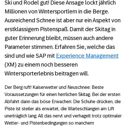
Ski und Rodel gut! Diese Ansage lockt jährlich
Neue Funktionen im Service Management:
Den Kunden besser verstehen
Millionen von Wintersportlern in die Berge.
Ausreichend Schnee ist aber nur ein Aspekt von
Industrial Intelligence bringt IT und OT in
erstklassigem Pistenspaß. Damit der Skitag in
Einklang
guter Erinnerung bleibt, müssen auch andere
Podcast: #GiveDataPurpose – Wie
Parameter stimmen. Erfahren Sie, welche das
Unternehmen den wahren Wert ihrer Daten
sind und wie SAP mit
Experience Management
nutzen können
(XM) zu einem noch besseren
Plattform für das intelligente Unternehmen
Wintersporterlebnis beitragen will.
SAP HANA Cloud Services: Zentrales
Der Berg ruft! Kaiserwetter und Neuschnee: Beste
Gateway für verteilte Datenlandschaften
Voraussetzungen für einen herrlichen Skitag. Bei der ersten
Abfahrt dann das böse Erwachen: Die Schuhe drücken, die
SAP S/4HANA: Wissenswertes für den
Piste ist steiler als erwartet, die Warteschlangen am Lift
Umstieg
unerträglich lang. All das nervt und verhagelt trotz optimaler
Wetter- und Pistenbedingungen so manchem
Menschenleben retten mit SAP S/4HANA