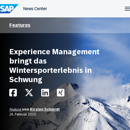
Überspringen
Features
Experience Management
bringt das
Wintersporterlebnis in
Schwung
Feature
von
Kirsten Schmidt
26. Februar 2020