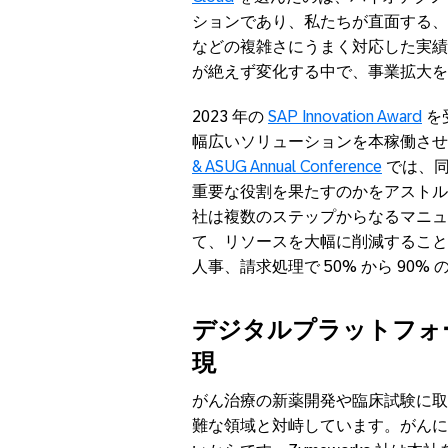
ションであり、私たちが直面する、
などの複雑さにうまく対応した実績
が絶えず変化する中で、事業拡大を
2023 年の
SAP Innovation Award
を受
幅広いソリューションを本稼働さ
& ASUG Annual Conference
では、同
重要な役割を果たすのかをアストル氏
社は複数のステップからなるマニュ
て、リソースを大幅に削減すること
人事、請求処理で 50% から 90
デジタルプラットフォ
現
がん治療の新薬開発や臨床試験に取り組
難な領域と対峙しています。がんに