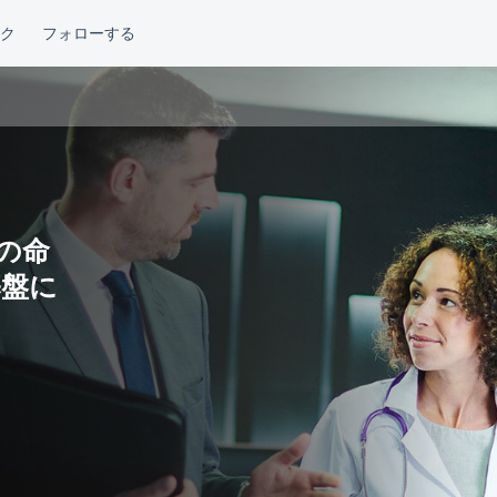
来の命
基盤に