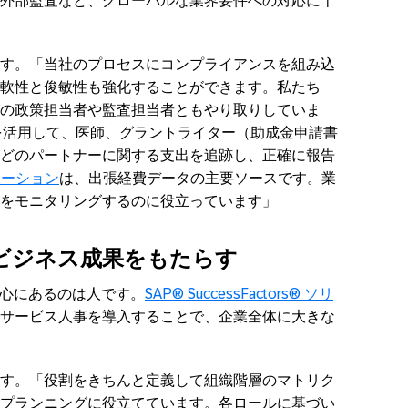
外部監査など、グローバルな業界要件への対応に十
す。「当社のプロセスにコンプライアンスを組み込
軟性と俊敏性も強化することができます。私たち
の政策担当者や監査担当者ともやり取りしていま
を活用して、医師、グラントライター（助成金申請書
どのパートナーに関する支出を追跡し、正確に報告
リューション
は、出張経費データの主要ソースです。業
をモニタリングするのに役立っています」
ビジネス成果をもたらす
の中心にあるのは人です。
SAP® SuccessFactors® ソリ
サービス人事を導入することで、企業全体に大きな
す。「役割をきちんと定義して組織階層のマトリク
プランニングに役立てています。各ロールに基づい