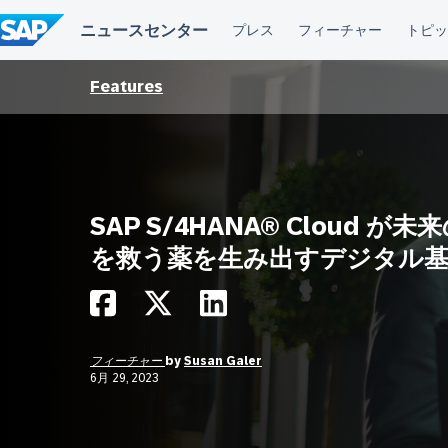
コ
ン
テ
ン
ツ
Features
へ
ス
キ
ッ
プ
SAP S/4HANA® Cloud が未
を救う薬を生み出すデジタル
フィーチャー
by
Susan Galer
6月 29, 2023