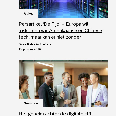
Artikel
Persartikel ‘De Tijd’ – Europa wil
loskomen van Amerikaanse en Chinese
tech, maar kan er niet zonder
door
Patricia Bueters
15 januari 2026
Newsbyte
Het geheim achter de digitale HR-