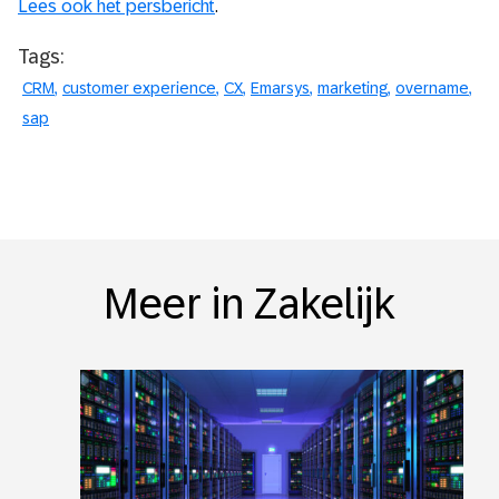
Lees ook het persbericht
.
Tags:
CRM
customer experience
CX
Emarsys
marketing
overname
sap
Meer in Zakelijk