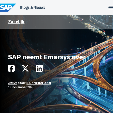
Meteen
naar
de
inhoud
Zakelijk
SAP neemt Emarsys over
Artikel
door
SAP Nederland
18 november 2020