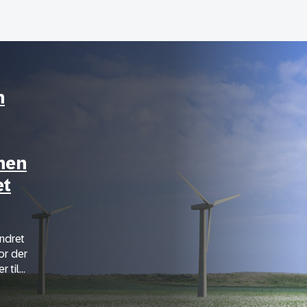
n
nen
et
andret
or der
til...