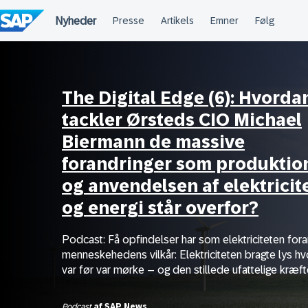
Spring
til
indholdet
The Digital Edge (6): Hvorda
tackler Ørsteds CIO Michael
Biermann de massive
forandringer som produktio
og anvendelsen af elektricit
og energi står overfor?
Podcast: Få opfindelser har som elektriciteten for
menneskehedens vilkår: Elektriciteten bragte lys hv
var før var mørke – og den stillede ufattelige kræfter 
Podcast
af
SAP News