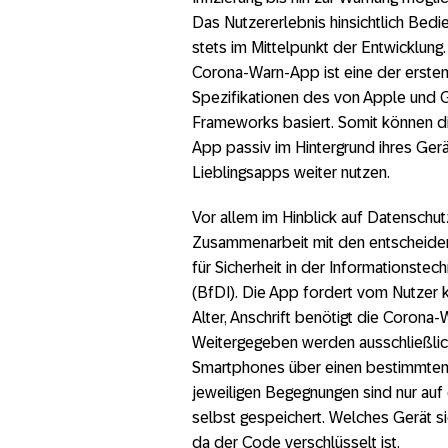
COVID-19: Die technische 
Das Nutzererlebnis hinsichtlich Bed
stets im Mittelpunkt der Entwicklung
Corona-Warn-App Entwicklun
Corona-Warn-App ist eine der ersten
Corona-Warn-App: Antworten
Spezifikationen des von Apple und G
Frameworks basiert. Somit können d
App passiv im Hintergrund ihres Gerät
Lieblingsapps weiter nutzen.
Vor allem im Hinblick auf Datenschut
Zusammenarbeit mit den entscheiden
für Sicherheit in der Informationst
(BfDI). Die App fordert vom Nutzer 
Alter, Anschrift benötigt die Corona-
Weitergegeben werden ausschließlich
Smartphones über einen bestimmten
jeweiligen Begegnungen sind nur auf
selbst gespeichert. Welches Gerät sic
da der Code verschlüsselt ist.