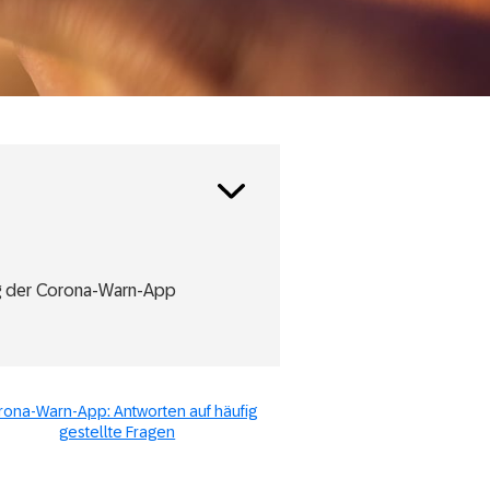
Toggle
posts
series
ng der Corona-Warn-App
rona-Warn-App: Antworten auf häufig
gestellte Fragen