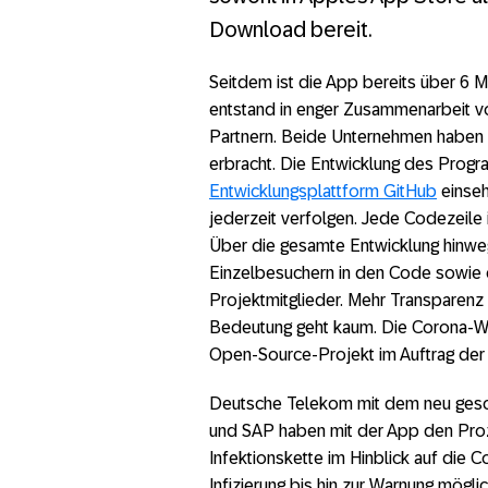
Corona-Warn-App-Entwicklung
Download bereit.
Corona-Warn-App – Wo steh
Seitdem ist die App bereits über 6 
In knapp 50 Tagen programm
entstand in enger Zusammenarbeit 
Partnern. Beide Unternehmen haben
Die populärsten Irrtümer z
erbracht. Die Entwicklung des Prog
Entwicklungsplattform GitHub
einseh
Corona-Warn-App Entwicklun
jederzeit verfolgen. Jede Codezeile i
Über die gesamte Entwicklung hinwe
Warum es sich lohnt, die Co
Einzelbesuchern in den Code sowie 
Corona-Warn-App: Demokrati
Projektmitglieder. Mehr Transparenz 
Bedeutung geht kaum. Die Corona-Wa
Corona-Warn-App: So wird 
Open-Source-Projekt im Auftrag der
Corona-Warn-App Entwicklun
Deutsche Telekom mit dem neu gesc
und SAP haben mit der App den Proz
Bund beauftragt SAP und T
Infektionskette im Hinblick auf die C
Infizierung bis hin zur Warnung mög