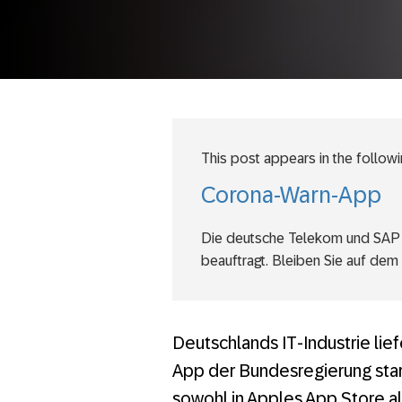
This post appears in the followi
Corona-Warn-App
Die deutsche Telekom und SAP 
beauftragt. Bleiben Sie auf dem
Pandemiebekämpfung: Jede 
EU-Corona-Gateway: Wir sind
Deutschlands IT-Industrie lief
In die Mangel genommen: C
App der Bundesregierung start
sowohl in Apples App Store a