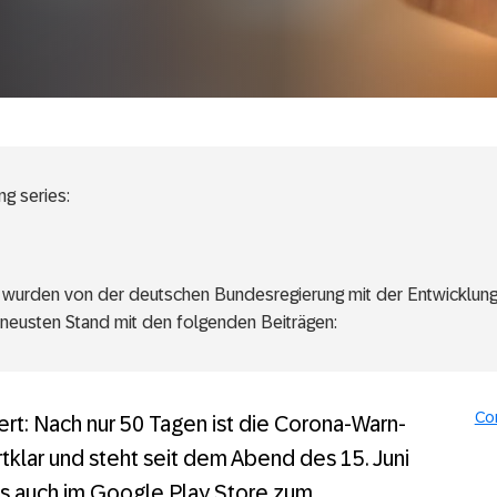
ng series:
wurden von der deutschen Bundesregierung mit der Entwicklu
 neusten Stand mit den folgenden Beiträgen:
Corona-Warn-App im Einsatz hilft
 live!
Co
ert: Nach nur 50 Tagen ist die Corona-Warn-
orona-Warn-App besteht Sicherheitstest souverän
klar und steht seit dem Abend des 15. Juni
ls auch im Google Play Store zum