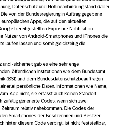
Grundlage der Corona-Warn-App in Deutschland
ienung, Datenschutz und Hotlineanbindung stand dabei
. Die von der Bundesregierung in Auftrag gegebene
g: “Publish often and early”
 europäischen Apps, die auf den aktuellen
 auf häufig gestellte Fragen
oogle bereitgestellten Exposure Notification
ie Nutzer von Android-Smartphones und iPhones die
s laufen lassen und somit gleichzeitig die
z und -sicherheit gab es eine sehr enge
den, öffentlichen Institutionen wie dem Bundesamt
echnik (BSI) und dem Bundesdatenschutzbeauftragen
keinerlei persönliche Daten. Informationen wie Name,
Warn-App nicht, sie erfasst auch keinen Standort.
 zufällig generierte Codes, wenn sich zwei
 Zeitraum relativ nahekommen. Die Codes der
 den Smartphones der Besitzerinnen und Besitzer
h hinter diesem Code verbirgt, ist nicht feststellbar,