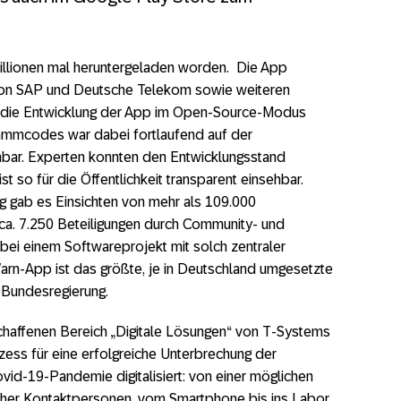
: „Bug-Fixing“ mit Sorgfalt
en wir nach dem ersten Monat?
Millionen mal heruntergeladen worden. Die App
iert: Telekom und SAP veröffentlichen Corona-Warn-Ap
von SAP und Deutsche Telekom sowie weiteren
 die Entwicklung der App im Open-Source-Modus
ur Corona-Warn-App
rammcodes war dabei fortlaufend auf der
bar. Experten konnten den Entwicklungsstand
g: „Wir befinden uns in der heißen Phase“
st so für die Öffentlichkeit transparent einsehbar.
g gab es Einsichten von mehr als 109.000
rona-Warn-App zu installieren
ca. 7.250 Beteiligungen durch Community- und
e und Digitalisierung brauchen einander
bei einem Softwareprojekt mit solch zentraler
rn-App ist das größte, je in Deutschland umgesetzte
sie aussehen
 Bundesregierung.
g: “Architektur der App muss sich kontinuierlich anpas
haffenen Bereich „Digitale Lösungen“ von T-Systems
ess für eine erfolgreiche Unterbrechung der
elekom mit Corona-Warn-App
ovid-19-Pandemie digitalisiert: von einer möglichen
licher Kontaktpersonen, vom Smartphone bis ins Labor.