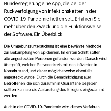
In die Mangel genommen: Corona-Warn-
Bundesregierung eine App, die bei der
App besteht Sicherheitstest souverän
Rückverfolgung von Infektionsketten in der
Corona-Warn-App-Entwicklung: „Bug-Fixing“
COVID-19-Pandemie helfen soll. Erfahren Sie
mit Sorgfalt
mehr über den Zweck und die Funktionsweise
der Software. Ein Überblick.
Corona-Warn-App – Wo stehen wir nach
dem ersten Monat?
Die Umgebungsuntersuchung ist eine bewährte Methode
In knapp 50 Tagen programmiert: Telekom
zur Bekämpfung von Epidemien. Im ersten Schritt sollen
und SAP veröffentlichen Corona-Warn-App
alle angesteckten Personen gefunden werden. Danach wird
überprüft, welcher Personenkreis mit den Infizierten in
Die populärsten Irrtümer zur Corona-Warn-
Kontakt stand, und daher möglicherweise ebenfalls
App
angesteckt wurde. Durch die Benachrichtigung aller
Betroffenen, die sich daraufhin in Quarantäne begeben
Corona-Warn-App Entwicklung: „Wir
sollten, kann so die Ausbreitung des Erregers eingedämmt
befinden uns in der heißen Phase“
werden.
Warum es sich lohnt, die Corona-Warn-App
Auch in der COVID-19-Pandemie wird dieses Verfahren
zu installieren