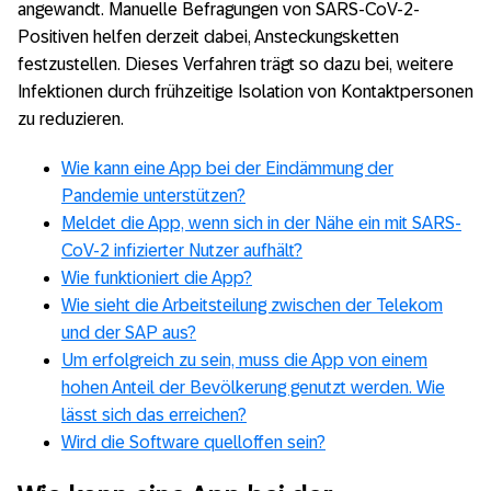
angewandt. Manuelle Befragungen von SARS-CoV-2-
Positiven helfen derzeit dabei, Ansteckungsketten
Corona-Warn-App: Demokratie und
festzustellen. Dieses Verfahren trägt so dazu bei, weitere
Digitalisierung brauchen einander
Infektionen durch frühzeitige Isolation von Kontaktpersonen
zu reduzieren.
Corona-Warn-App: So wird sie aussehen
Wie kann eine App bei der Eindämmung der
Corona-Warn-App Entwicklung: “Architektur
Pandemie unterstützen?
der App muss sich kontinuierlich anpassen”
Meldet die App, wenn sich in der Nähe ein mit SARS-
Bund beauftragt SAP und Telekom mit
CoV-2 infizierter Nutzer aufhält?
Corona-Warn-App
Wie funktioniert die App?
Wie sieht die Arbeitsteilung zwischen der Telekom
COVID-19: Die technische Grundlage der
und der SAP aus?
Corona-Warn-App in Deutschland
Um erfolgreich zu sein, muss die App von einem
hohen Anteil der Bevölkerung genutzt werden. Wie
Corona-Warn-App Entwicklung: “Publish
lässt sich das erreichen?
often and early”
Wird die Software quelloffen sein?
Corona-Warn-App: Antworten auf häufig