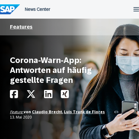
Überspringen
Features
Corona-Warn-App:
Antworten auf häufig
gestellte Fragen
Feature
von
Claudio Brecht
,
Luis Trunk de Flores
13. Mai 2020