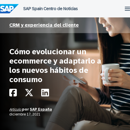
Saltar
al
contenido
CRM y experiencia del cliente
Cómo evolucionar un
ecommerce y adaptarlo a
los nuevos hábitos de
consumo
Artículo
por
SAP España
diciembre 17, 2021